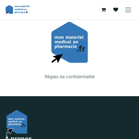
Se rendre au contenu
Règles de confidentialité
À propos