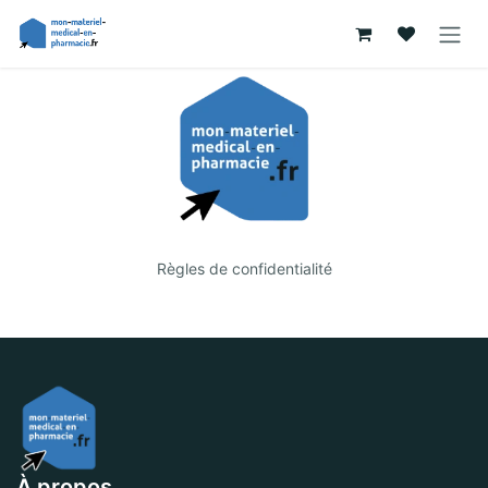
Se rendre au contenu
Règles de confidentialité
À propos