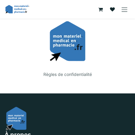
Se rendre au contenu
Règles de confidentialité
À propos