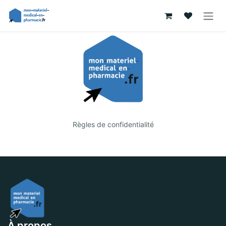
Se rendre au contenu
Règles de confidentialité
À propos