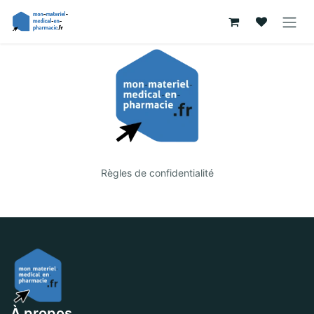
Se rendre au contenu
Règles de confidentialité
À propos