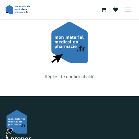
Se rendre au contenu
Règles de confidentialité
À propos